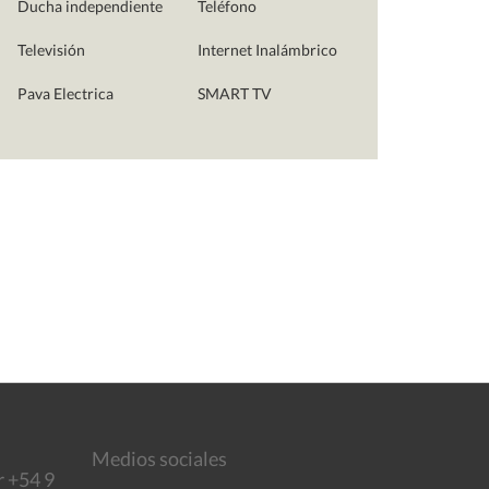
Ducha independiente
Teléfono
Televisión
Internet Inalámbrico
Pava Electrica
SMART TV
Medios sociales
r +54 9