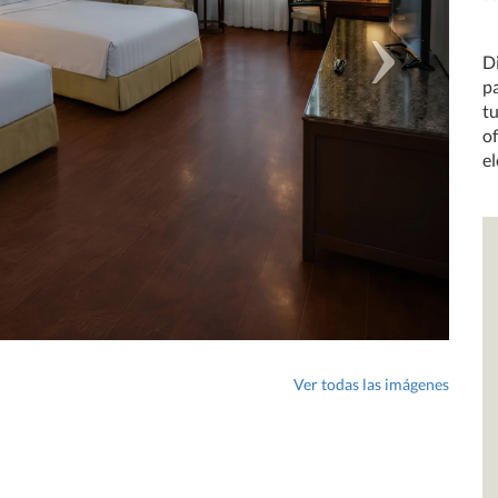
D
pa
t
o
e
Ver todas las imágenes