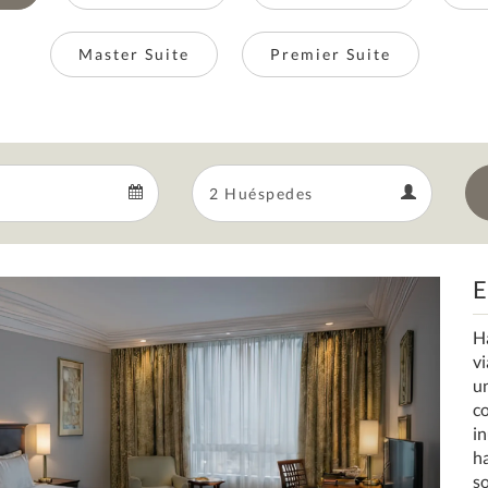
Master Suite
Premier Suite
Departure
Guests
Departure
Guests
calendar
calendar
E
Next
H
v
u
c
in
h
so