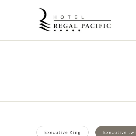
Executive King
Executive tw