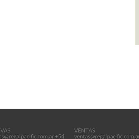
RVAS
VENTAS
as@regalpacific.com.ar +54
ventas@regalpacific.com.a