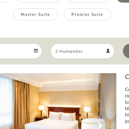
Master Suite
Premier Suite
Departure
Guests
Departure
Guests
calendar
calendar
C
Next
C
c
lu
té
h
pa