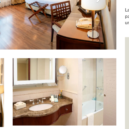
L
p
u