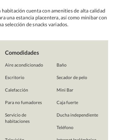
a habitación cuenta con amenities de alta calidad
ara una estancia placentera, así como minibar con
na selección de snacks variados.
Comodidades
Aire acondicionado
Baño
Escritorio
Secador de pelo
Calefacción
Mini Bar
Para no fumadores
Caja fuerte
Servicio de
Ducha independiente
habitaciones
Teléfono
Televisión
Internet Inalámbrico