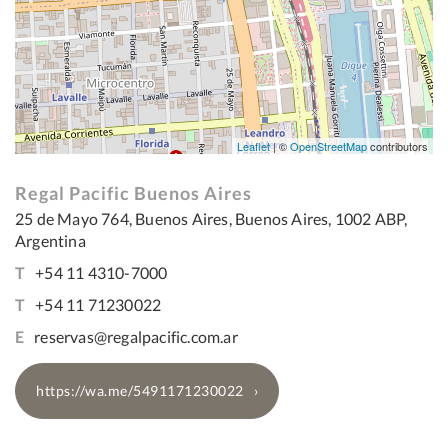
Leaflet
| ©
OpenStreetMap
contributors
Regal Pacific Buenos Aires
25 de Mayo 764, Buenos Aires, Buenos Aires, 1002 ABP,
Argentina
T
+54 11 4310-7000
T
+54 11 71230022
E
reservas@regalpacific.com.ar
https://wa.me/5491171230022