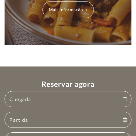
Mais informação
Reservar agora
Arrival
Arrival
Departure
calendar
Departure
Guests